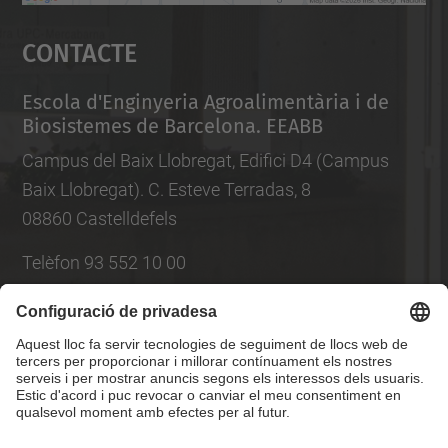
Accepta
Contacte
powered by
Usercentrics Consent
Management Platform
Escola d'Enginyeria Agroalimentària i de
Biosistemes de Barcelona. EEABB
Campus del Baix Llobregat, Edifici D4 (Campus
Baix Llobregat). C. Esteve Terradas, 8
08860 Castelldefels
Telèfon 93 552 10 00
Llista Xarxes Socials