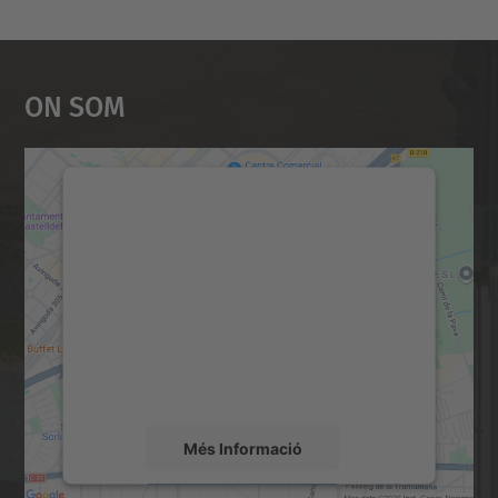
On Som
Necessitem el vostre
consentiment per carregar el
servei Google Maps!
Utilitzem un servei de tercers per incrustar
contingut del mapa que pugui recollir dades
sobre la vostra activitat. Reviseu-ne els
detalls i accepteu el servei per veure el
mapa.
Més Informació