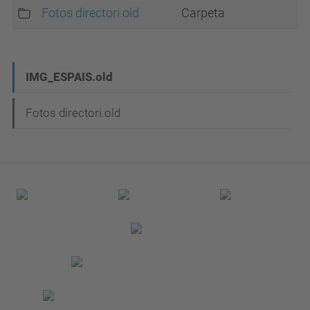
Fotos directori.old
Carpeta
N
IMG_ESPAIS.old
a
Fotos directori.old
v
e
g
a
c
i
ó