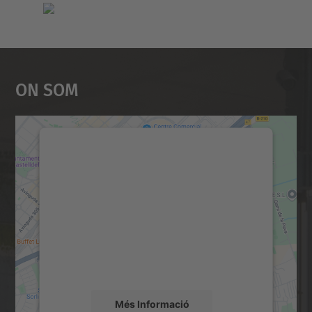
On Som
Necessitem el vostre
consentiment per carregar el
servei Google Maps!
Utilitzem un servei de tercers per incrustar
contingut del mapa que pugui recollir dades
sobre la vostra activitat. Reviseu-ne els
detalls i accepteu el servei per veure el
mapa.
Més Informació