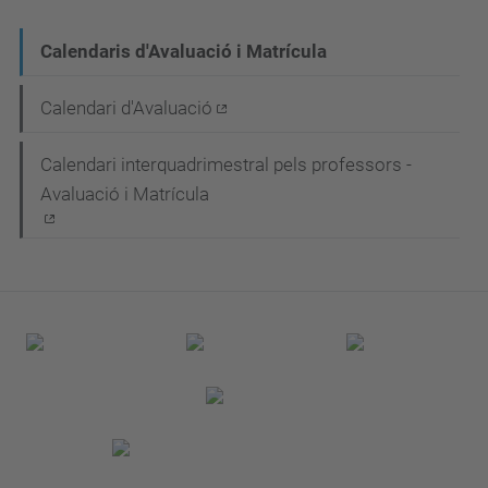
N
Calendaris d'Avaluació i Matrícula
a
Calendari d'Avaluació
v
e
Calendari interquadrimestral pels professors -
g
Avaluació i Matrícula
a
c
i
ó