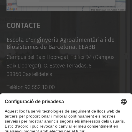
Accepta
Contacte
powered by
Usercentrics Consent
Management Platform
Escola d'Enginyeria Agroalimentària i de
Biosistemes de Barcelona. EEABB
Campus del Baix Llobregat, Edifici D4 (Campus
Baix Llobregat). C. Esteve Terradas, 8
08860 Castelldefels
Telèfon 93 552 10 00
Llista Xarxes Socials