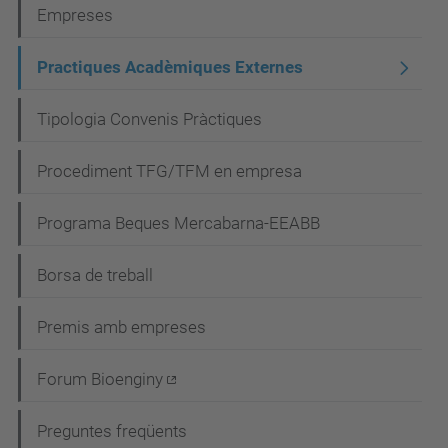
N
Empreses
a
Practiques Acadèmiques Externes
v
e
Tipologia Convenis Pràctiques
g
Procediment TFG/TFM en empresa
a
c
Programa Beques Mercabarna-EEABB
i
Borsa de treball
ó
Premis amb empreses
Forum Bioenginy
Preguntes freqüents