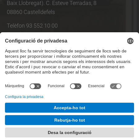
Baix Llobregat). C. Esteve Terradas, 8
08860 Castelldefels
Telèfon 93 552 10 00
Llista Xarxes Socials
© UPC
Escola d'Enginyeria Agroalimentària i de
Biosistemes de Barcelona
Desenvolupat amb