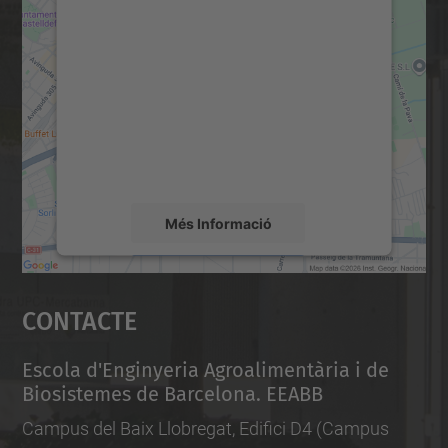
Necessitem el vostre
consentiment per carregar el
servei Google Maps!
Utilitzem un servei de tercers per incrustar
contingut del mapa que pugui recollir dades
sobre la vostra activitat. Reviseu-ne els
detalls i accepteu el servei per veure el
mapa.
Més Informació
Accepta
Contacte
powered by
Usercentrics Consent
Management Platform
Escola d'Enginyeria Agroalimentària i de
Biosistemes de Barcelona. EEABB
Campus del Baix Llobregat, Edifici D4 (Campus