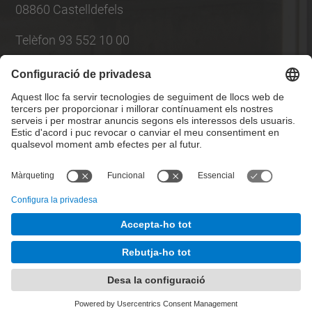
08860 Castelldefels
Telèfon 93 552 10 00
Llista Xarxes Socials
© UPC
Escola d'Enginyeria Agroalimentària i de
Biosistemes de Barcelona
Desenvolupat amb
Mapa del lloc
Accessibilitat