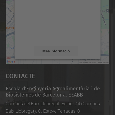
consentiment per carregar el
servei Google Maps!
Utilitzem un servei de tercers per incrustar
contingut del mapa que pugui recollir dades
sobre la vostra activitat. Reviseu-ne els
detalls i accepteu el servei per veure el
mapa.
Més Informació
Accepta
Contacte
powered by
Usercentrics Consent
Management Platform
Escola d'Enginyeria Agroalimentària i de
Biosistemes de Barcelona. EEABB
Campus del Baix Llobregat, Edifici D4 (Campus
Baix Llobregat). C. Esteve Terradas, 8