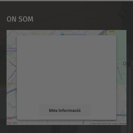
On Som
Necessitem el vostre
consentiment per carregar el
servei Google Maps!
Utilitzem un servei de tercers per incrustar
contingut del mapa que pugui recollir dades
sobre la vostra activitat. Reviseu-ne els
detalls i accepteu el servei per veure el
mapa.
Més Informació
Accepta