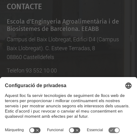
Contacte
powered by
Usercentrics Consent
Management Platform
Escola d'Enginyeria Agroalimentària i de
Biosistemes de Barcelona. EEABB
Campus del Baix Llobregat, Edifici D4 (Campus
Baix Llobregat). C. Esteve Terradas, 8
08860 Castelldefels
Telèfon 93 552 10 00
Llista Xarxes Socials