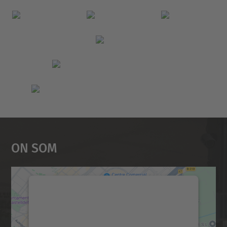
On Som
Necessitem el vostre
consentiment per carregar el
servei Google Maps!