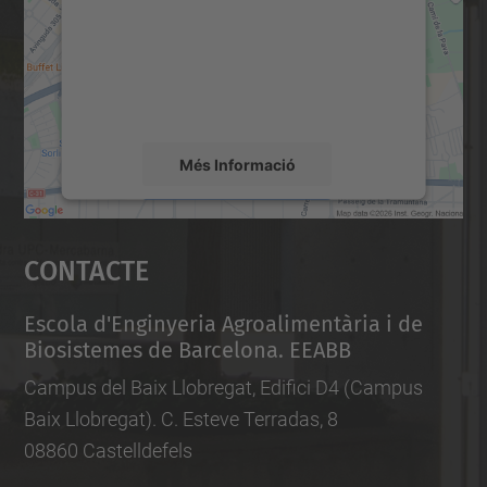
Utilitzem un servei de tercers per incrustar
contingut del mapa que pugui recollir dades
sobre la vostra activitat. Reviseu-ne els
detalls i accepteu el servei per veure el
mapa.
Més Informació
Accepta
Contacte
powered by
Usercentrics Consent
Management Platform
Escola d'Enginyeria Agroalimentària i de
Biosistemes de Barcelona. EEABB
Campus del Baix Llobregat, Edifici D4 (Campus
Baix Llobregat). C. Esteve Terradas, 8
08860 Castelldefels