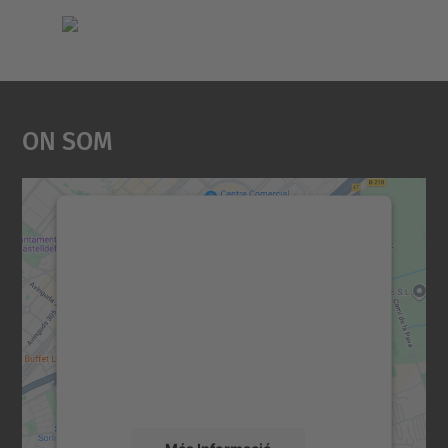
On Som
Necessitem el vostre
consentiment per carregar el
servei Google Maps!
Utilitzem un servei de tercers per incrustar
contingut del mapa que pugui recollir dades
sobre la vostra activitat. Reviseu-ne els
detalls i accepteu el servei per veure el
mapa.
Més Informació