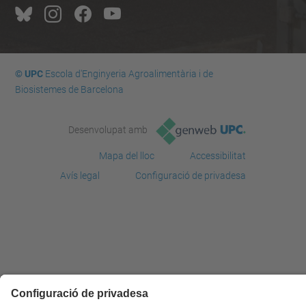
© UPC
Escola d'Enginyeria Agroalimentària i de
Biosistemes de Barcelona
Desenvolupat amb
Mapa del lloc
Accessibilitat
Avís legal
Configuració de privadesa