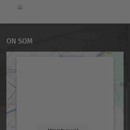
On Som
Necessitem el vostre
consentiment per carregar el
servei Google Maps!
Utilitzem un servei de tercers per incrustar
contingut del mapa que pugui recollir dades
sobre la vostra activitat. Reviseu-ne els
detalls i accepteu el servei per veure el
mapa.
Més Informació