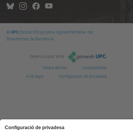
© UPC
Escola d'Enginyeria Agroalimentària i de
Biosistemes de Barcelona
Desenvolupat amb
Mapa del lloc
Accessibilitat
Avís legal
Configuració de privadesa