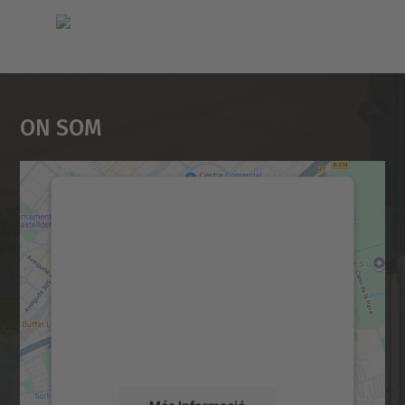
On Som
Necessitem el vostre
consentiment per carregar el
servei Google Maps!
Utilitzem un servei de tercers per incrustar
contingut del mapa que pugui recollir dades
sobre la vostra activitat. Reviseu-ne els
detalls i accepteu el servei per veure el
mapa.
Més Informació