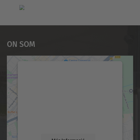
On Som
Necessitem el vostre
consentiment per carregar el
servei Google Maps!
Utilitzem un servei de tercers per incrustar
contingut del mapa que pugui recollir dades
sobre la vostra activitat. Reviseu-ne els
detalls i accepteu el servei per veure el
mapa.
Més Informació