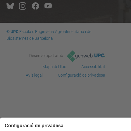
© UPC
Escola d'Enginyeria Agroalimentària i de
Biosistemes de Barcelona
Desenvolupat amb
Mapa del lloc
Accessibilitat
Avís legal
Configuració de privadesa