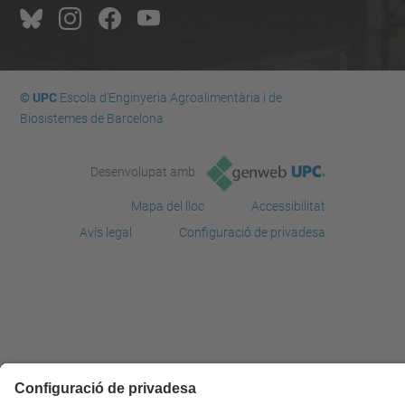
© UPC
Escola d'Enginyeria Agroalimentària i de
Biosistemes de Barcelona
Desenvolupat amb
Mapa del lloc
Accessibilitat
Avís legal
Configuració de privadesa