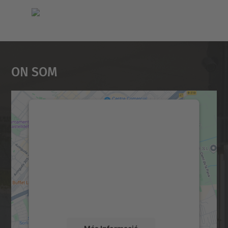
On Som
Necessitem el vostre
consentiment per carregar el
servei Google Maps!
Utilitzem un servei de tercers per incrustar
contingut del mapa que pugui recollir dades
sobre la vostra activitat. Reviseu-ne els
detalls i accepteu el servei per veure el
mapa.
Més Informació