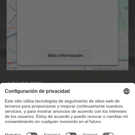
Maps.
Utilizamos un servicio de terceros para
incrustar contenido de mapas que puede
recopilar datos sobre su actividad. Le
rogamos que revise los detalles y acepte el
servicio para ver este mapa.
Más información
Aceptar
Contacto
powered by
Usercentrics Consent
Management Platform
Lista Redes Sociales