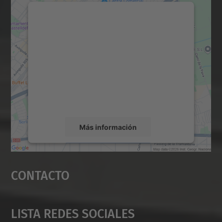
Necesitamos su consentimiento
para cargar el servicio Google
Maps.
Utilizamos un servicio de terceros para
incrustar contenido de mapas que puede
recopilar datos sobre su actividad. Le
rogamos que revise los detalles y acepte el
servicio para ver este mapa.
Más información
Aceptar
Contacto
powered by
Usercentrics Consent
Management Platform
Lista Redes Sociales