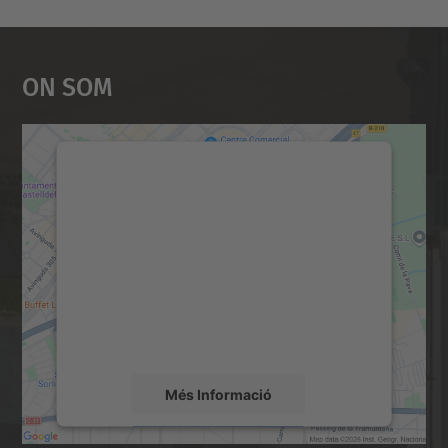
On Som
Necessitem el vostre
consentiment per carregar el
servei Google Maps!
Utilitzem un servei de tercers per incrustar
contingut del mapa que pugui recollir dades
sobre la vostra activitat. Reviseu-ne els
detalls i accepteu el servei per veure el
mapa.
Més Informació
Accepta