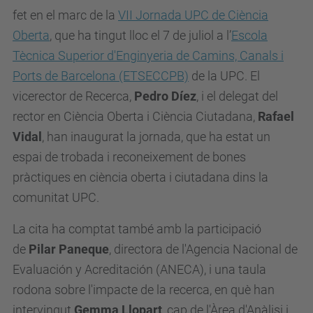
fet en el marc de la
VII Jornada UPC de Ciència
Oberta
, que ha tingut lloc el 7 de juliol a l’
Escola
Tècnica Superior d'Enginyeria de Camins, Canals i
Ports de Barcelona (ETSECCPB)
de la UPC. El
vicerector de Recerca,
Pedro Díez
, i el delegat del
rector en Ciència Oberta i Ciència Ciutadana,
Rafael
Vidal
, han inaugurat la jornada, que ha estat un
espai de trobada i reconeixement de bones
pràctiques en ciència oberta i ciutadana dins la
comunitat UPC.
La cita ha comptat també amb la participació
de
Pilar Paneque
, directora de l'Agencia Nacional de
Evaluación y Acreditación (ANECA), i una taula
rodona sobre l'impacte de la recerca, en què han
intervingut
Gemma Llopart
, cap de l'Àrea d'Anàlisi i