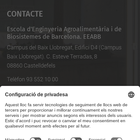
Contacte
powered by
Usercentrics Consent
Management Platform
Escola d'Enginyeria Agroalimentària i de
Biosistemes de Barcelona. EEABB
Campus del Baix Llobregat, Edifici D4 (Campus
Baix Llobregat). C. Esteve Terradas, 8
08860 Castelldefels
Telèfon 93 552 10 00
Llista Xarxes Socials