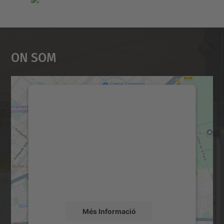
On Som
Necessitem el vostre
consentiment per carregar el
servei Google Maps!
Utilitzem un servei de tercers per incrustar
contingut del mapa que pugui recollir dades
sobre la vostra activitat. Reviseu-ne els
detalls i accepteu el servei per veure el
mapa.
Més Informació