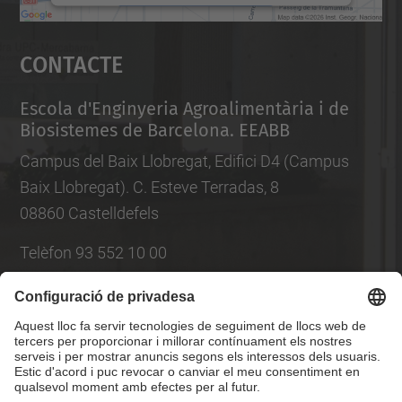
Accepta
Contacte
powered by
Usercentrics Consent
Management Platform
Escola d'Enginyeria Agroalimentària i de
Biosistemes de Barcelona. EEABB
Campus del Baix Llobregat, Edifici D4 (Campus
Baix Llobregat). C. Esteve Terradas, 8
08860 Castelldefels
Telèfon 93 552 10 00
Llista Xarxes Socials