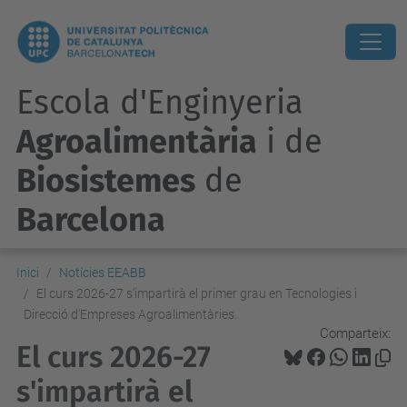
Escola d'Enginyeria
Agroalimentària
i de
Biosistemes
de
Barcelona
Inici
Notícies EEABB
El curs 2026-27 s'impartirà el primer grau en Tecnologies i
Direcció d'Empreses Agroalimentàries.
Comparteix:
El curs 2026-27
s'impartirà el