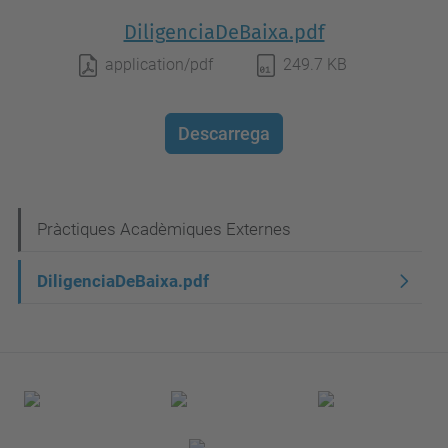
DiligenciaDeBaixa.pdf
application/pdf
249.7 KB
Descarrega
N
Pràctiques Acadèmiques Externes
a
DiligenciaDeBaixa.pdf
v
e
g
a
c