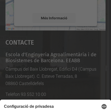
mapa.
Més Informació
Accepta
Contacte
powered by
Usercentrics Consent
Management Platform
Escola d'Enginyeria Agroalimentària i de
Biosistemes de Barcelona. EEABB
Campus del Baix Llobregat, Edifici D4 (Campus
Baix Llobregat). C. Esteve Terradas, 8
08860 Castelldefels
Telèfon 93 552 10 00